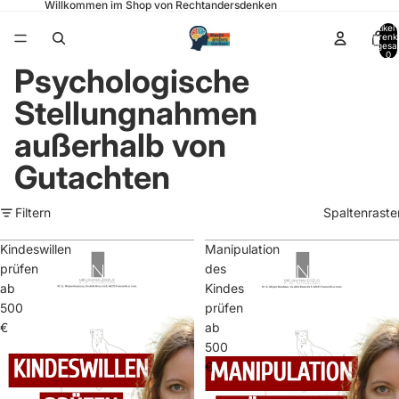
Willkommen im Shop von Rechtandersdenken
Artikel
Warenk
insgesa
0
Psychologische
Stellungnahmen
außerhalb von
Gutachten
Filtern
Spaltenraste
Kindeswillen
Manipulation
prüfen
des
ab
Kindes
500
prüfen
€
ab
500
€