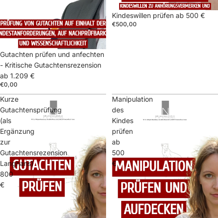
Kindeswillen prüfen ab 500 €
€500,00
Gutachten prüfen und anfechten
- Kritische Gutachtensrezension
ab 1.209 €
€0,00
Kurze
Manipulation
Gutachtensprüfung
des
(als
Kindes
Ergänzung
prüfen
zur
ab
Gutachtensrezension
500
Langhans)
€
800
€