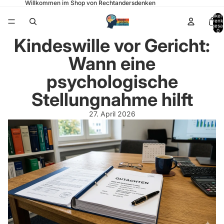
Willkommen im Shop von Rechtandersdenken
Artikel
Warenk
insgesa
0
Kindeswille vor Gericht:
Wann eine
psychologische
Stellungnahme hilft
27. April 2026